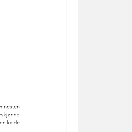
n nesten 
rskjønne 
en kalde 