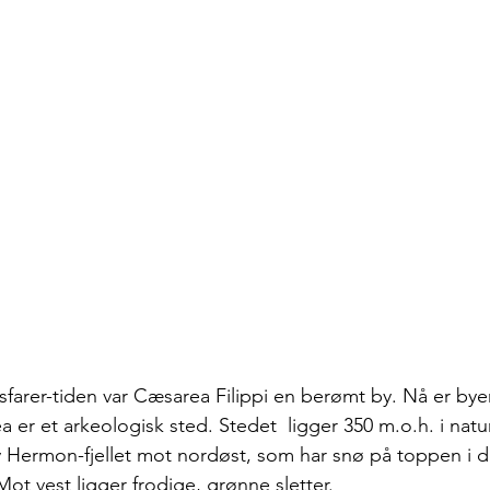
farer-tiden var Cæsarea Filippi en berømt by. Nå er bye
r et arkeologisk sted. Stedet  ligger 350 m.o.h. i natu
 Hermon-fjellet mot nordøst, som har snø på toppen i d
 Mot vest ligger frodige, grønne sletter. 