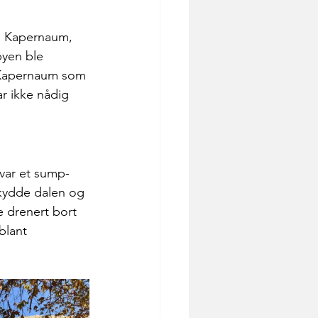
ra Kapernaum, 
byen ble 
a Kapernaum som 
r ikke nådig 
 var et sump-
skydde dalen og 
e drenert bort 
blant 