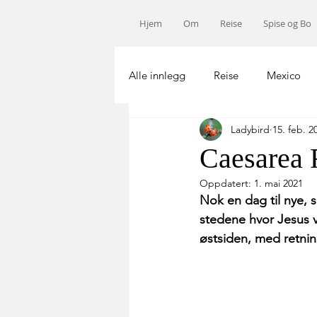
Hjem
Om
Reise
Spise og Bo
Alle innlegg
Reise
Mexico
Ladybird
15. feb. 2
Norge
USA
Afrika
Caesarea F
Oppdatert:
1. mai 2021
Nok en dag til nye, s
stedene hvor Jesus va
østsiden, med retni