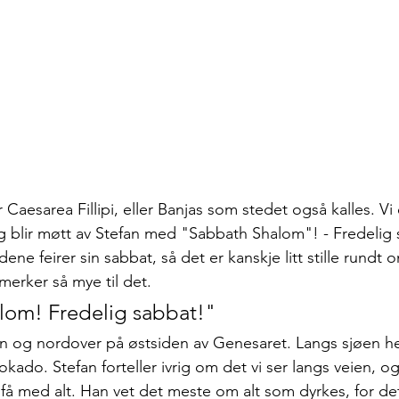
Caesarea Fillipi, eller Banjas som stedet også kalles. Vi e
g blir møtt av Stefan med "Sabbath Shalom"! - Fredelig 
dene feirer sin sabbat, så det er kanskje litt stille rundt
 merker så mye til det.
lom! Fredelig sabbat!"
zen og nordover på østsiden av Genesaret. Langs sjøen he
do. Stefan forteller ivrig om det vi ser langs veien, og 
 få med alt. Han vet det meste om alt som dyrkes, for de