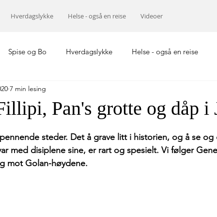
Hverdagslykke
Helse - også en reise
Videoer
Spise og Bo
Hverdagslykke
Helse - også en reise
020
7 min lesing
Europa
Midtøsten
Hellas
Asia
illipi, Pan's grotte og dåp i
pennende steder. Det å grave litt i historien, og å se og
r med disiplene sine, er rart og spesielt. Vi følger Gen
ng mot Golan-høydene.