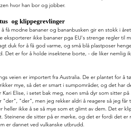
zen hvor han bor og jobber. 
us  og klippegrevlinger
r å få modne bananer og bananbusken gir en stokk i året.
De eksporterer ikke bananer pga EU's strenge regler til m
agt duk for å få god varme, og små blå plastposer henge
d. Det er for å holde insektene borte, - de liker nemlig i
gs veien er importert fra Australia. De er plantet for å 
ikker mye, så det er smart i sumpområder, og det har d
 Kari Elise, i setet bak meg, noen små dyr som sitter på 
 "der", "der", men jeg rekker aldri å reagere så jeg får t
r heller ikke å se så mye som et glimt av dem. Det er kli
tet. Steinene de sitter på er mørke, og det er fordi det er
om er dannet ved vulkanske utbrudd.