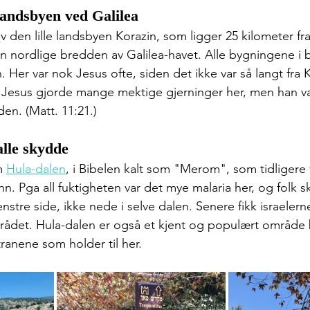
landsbyen ved Galilea
av den lille landsbyen Korazin, som ligger 25 kilometer f
 nordlige bredden av Galilea-havet. Alle bygningene i 
n. Her var nok Jesus ofte, siden det ikke var så langt fr
at Jesus gjorde mange mektige gjerninger her, men han va
en. (Matt. 11:21.)
alle skydde
m 
Hula-dalen
, i Bibelen kalt som "Merom", som tidligere
 Pga all fuktigheten var det mye malaria her, og folk 
enstre side, ikke nede i selve dalen. Senere fikk israelern
rådet. Hula-dalen er også et kjent og populært område 
 tranene som holder til her.