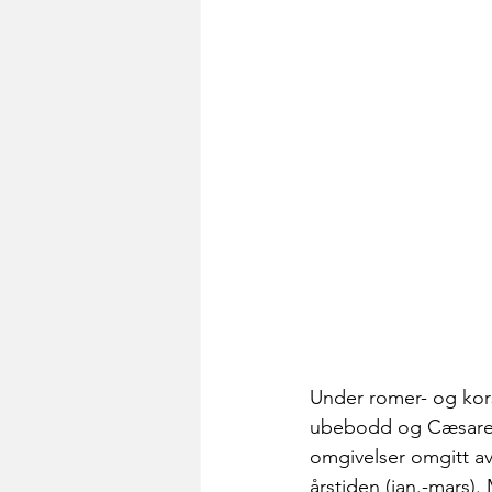
Under romer- og kors
ubebodd og Cæsarea e
omgivelser omgitt av
årstiden (jan.-mars).