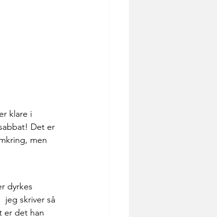
r klare i 
sabbat! Det er 
 omkring, men 
r dyrkes 
 jeg skriver så 
t er det han 