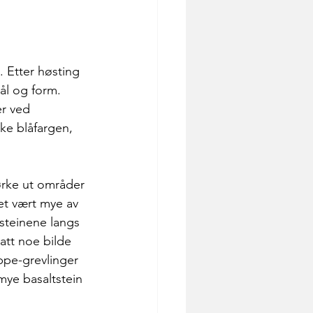
 Etter høsting 
ål og form. 
r ved 
kke blåfargen, 
tørke ut områder 
et vært mye av 
steinene langs 
att noe bilde 
ppe-grevlinger 
 mye basaltstein 