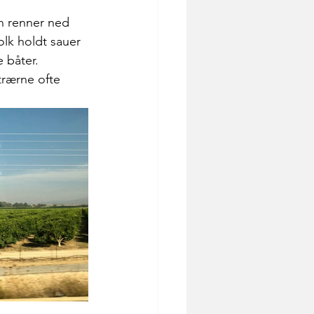
n renner ned 
folk holdt sauer 
 båter. 
trærne ofte 