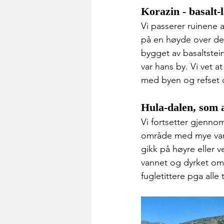
Korazin - basalt-
Vi passerer ruinene 
på en høyde over den
bygget av basaltstei
var hans by. Vi vet 
med byen og refset d
Hula-dalen, som 
Vi fortsetter gjenno
område med mye vann.
gikk på høyre eller v
vannet og dyrket om
fugletittere pga alle