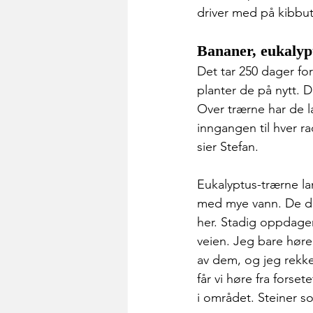
driver med på kibbut
Bananer, eukalypt
Det tar 250 dager fo
planter de på nytt. 
Over trærne har de l
inngangen til hver ra
sier Stefan.
Eukalyptus-trærne lan
med mye vann. De dr
her. Stadig oppdager
veien. Jeg bare hører
av dem, og jeg rekke
får vi høre fra forse
i området. Steiner s