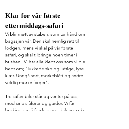
Klar for vår første 
ettermiddags-safari
Vi blir møtt av staben, som tar hånd om 
bagasjen vår. Den skal nemlig rett til 
lodgen, mens vi skal på vår første 
safari, og skal tilbringe noen timer i 
bushen.
Vi har alle kledt oss som vi ble 
bedt om; "lukkede sko og luftige, lyse 
klær. Unngå sort, mørkeblått og andre 
veldig mørke farger".  
Tre safari-biler står og venter på oss, 
med sine sjåfører og guider. Vi får 
beskjed om å fordele oss i bilene, seks 
i hver, og da har vi disse plassene for 
resten av dagene her i Saadani. Legg 