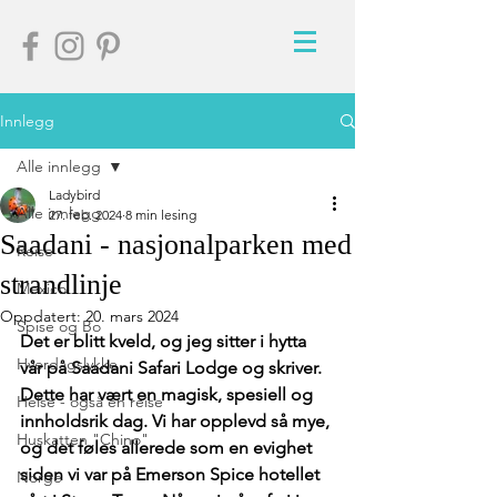
Innlegg
Alle innlegg
Ladybird
Alle innlegg
27. feb. 2024
8 min lesing
Saadani - nasjonalparken med
Reise
strandlinje
Mexico
Oppdatert:
20. mars 2024
Spise og Bo
Det er blitt kveld, og jeg sitter i hytta 
Hverdagslykke
vår på Saadani Safari Lodge og skriver. 
Dette har vært en magisk, spesiell og 
Helse - også en reise
innholdsrik dag. Vi har opplevd så mye, 
Huskatten "Chino"
og det føles allerede som en evighet 
siden vi var på Emerson Spice hotellet 
Norge