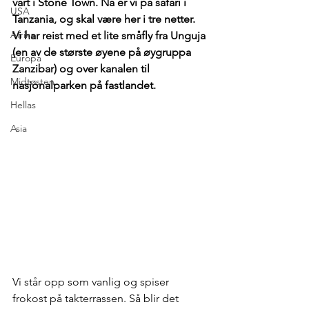
vårt i Stone Town. Nå er vi på safari i 
USA
Tanzania, og skal være her i tre netter. 
Afrika
Vi har reist med et lite småfly fra Unguja 
(en av de største øyene på øygruppa 
Europa
Zanzibar) og over kanalen til 
Midtøsten
nasjonalparken på fastlandet. 
Hellas
Asia
Vi står opp som vanlig og spiser 
frokost på takterrassen. Så blir det 