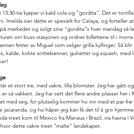
dag
i 13:30-tia kjøper vi kald cola og "gordita". Det er tortil
nni. Imelda sier dette er spesielt for Celaya, og forteller
 på markedet og solgt sine "gordita"s hver mandag så l
 turen om buss-stasjonen og ordner billettene til i morra 
nen fetter av Miguel som selger grilla kyllinger. Så blir
s, kalde, kokte snittebønner, gulrøtter og squash, med lø
er! 
rge
år et stort tre, med vakre, lilla blomster. Jeg har gått o
 er så vakkert. Jeg har sett det flere andre plasser her i
det med seg, for plutselig kommer ho inn med et par frø i
e jacaranda, og ho håper jeg kan få det til å gro hjemme
nda-treet kom til Mexico fra Manaus i Brazil, via havna i 
 hvor dette vakre treet "malte" landskapet.