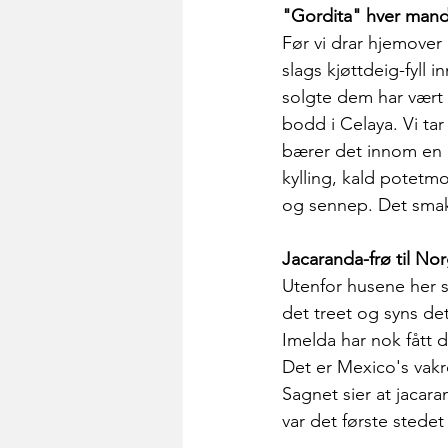
"Gordita" hver man
Før vi drar hjemover 
slags kjøttdeig-fyll i
solgte dem har vært
bodd i Celaya. Vi tar
bærer det innom en an
kylling, kald potetmo
og sennep. Det smak
Jacaranda-frø til No
Utenfor husene her st
det treet og syns det
Imelda har nok fått 
Det er Mexico's vakr
Sagnet sier at jacara
var det første stedet