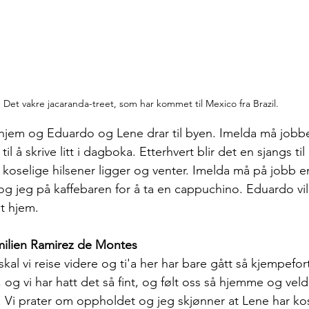
Det vakre jacaranda-treet, som har kommet til Mexico fra Brazil.
em og Eduardo og Lene drar til byen. Imelda må jobbe l
til å skrive litt i dagboka. Etterhvert blir det en sjangs til
koselige hilsener ligger og venter. Imelda må på jobb en 
og jeg på kaffebaren for å ta en cappuchino. Eduardo vil
t hjem.
milien Ramirez de Montes
 skal vi reise videre og ti'a her har bare gått så kjempefort
, og vi har hatt det så fint, og følt oss så hjemme og vel
. Vi prater om oppholdet og jeg skjønner at Lene har ko