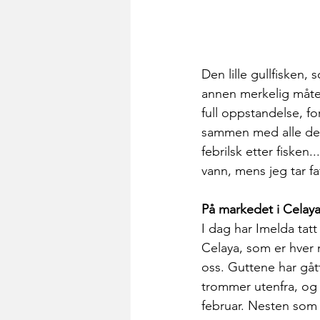
Den lille gullfisken, 
annen merkelig måte 
full oppstandelse, for
sammen med alle de b
febrilsk etter fisken.
vann, mens jeg tar f
På markedet i Celay
I dag har Imelda tat
Celaya, som er hver
oss. Guttene har gått
trommer utenfra, og I
februar. Nesten som 