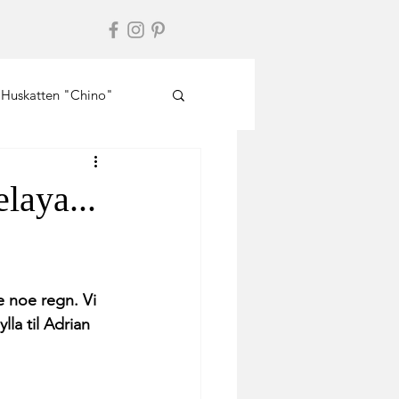
Huskatten "Chino"
laya...
e noe regn. Vi 
la til Adrian 