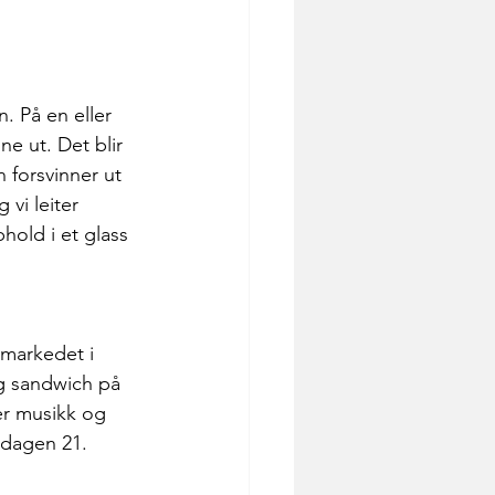
n. På en eller 
e ut. Det blir 
n forsvinner ut 
vi leiter 
phold i et glass 
 markedet i 
g sandwich på 
er musikk og 
gdagen 21. 