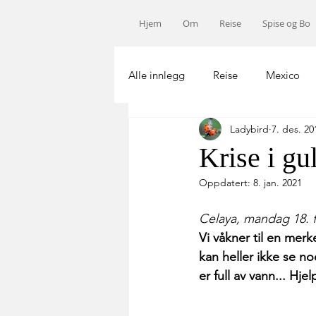
Hjem
Om
Reise
Spise og Bo
Alle innlegg
Reise
Mexico
Ladybird
7. des. 20
Norge
USA
Afrika
Krise i gu
Oppdatert:
8. jan. 2021
Celaya, mandag 18. 
Vi våkner til en merk
kan heller ikke se no
er full av vann... Hjel