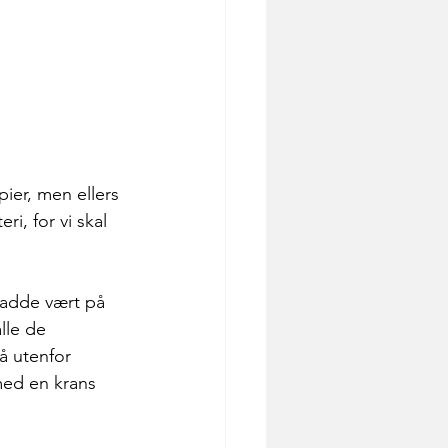
ier, men ellers 
i, for vi skal 
hadde vært på 
lle de 
å utenfor 
med en krans 