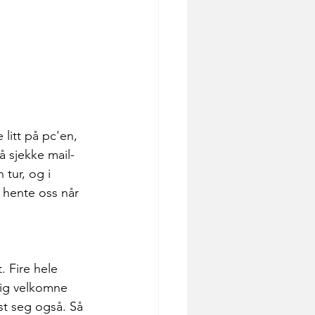
itt på pc'en, 
 å sjekke mail-
tur, og i 
 hente oss når 
. Fire hele 
dig velkomne 
st seg også. Så 