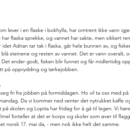
som lever i en flaske i bokhylla, har omtrent ikke vann igje
har flaska sprekke, og vannet har sakte, men sikkert renn
 idet Adrian tar tak i flaska, går hele bunnen av, og fiske
lå steinene og resten av vannet. Det er vann overalt, og 
.. Det ender godt, fisken blir funnet og får midlertidig op
att på opprydding og tørkejobben.
a
t seg fri fra jobben på formiddagen. Ho vil ta oss med på
 mandag. Da vi kommer ned venter det nytrukket kaffe o
 på skolen og Lopita har fridag for å gå til legen. Vi hør
mel forteller at det er korps og skoler som øver til flag
et norsk 17. mai da, - men nok ikke helt det samme.