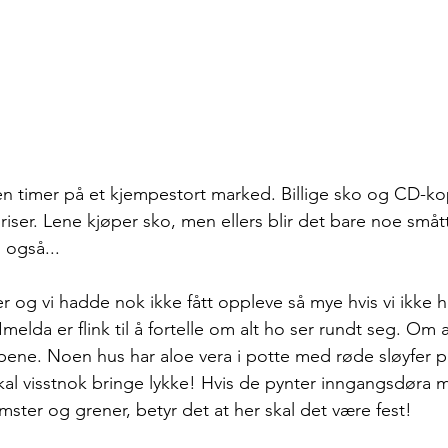
oen timer på et kjempestort marked. Billige sko og CD-kop
riser. Lene kjøper sko, men ellers blir det bare noe småtter
også... 
er og vi hadde nok ikke fått oppleve så mye hvis vi ikke 
Imelda er flink til å fortelle om alt ho ser rundt seg. Om a
typene. Noen hus har aloe vera i potte med røde sløyfer p
al visstnok bringe lykke! Hvis de pynter inngangsdøra 
omster og grener, betyr det at her skal det være fest!