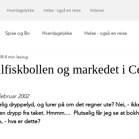
Hverdagslykke
Helse - også en reise
Videoer
Spise og Bo
Hverdagslykke
Helse - også en reise
18
4 min lesing
Europa
Midtøsten
Hellas
Asia
llfiskbollen og markedet i Ce
februar 2002
elig dryppelyd, og lurer på om det regner ute? Nei, - ikk
en drypp fra taket. Hmmm....  Plutselig får jeg se at bokhyl
p, - hva er dette?