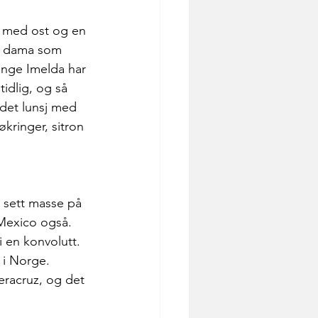
la med ost og en 
 at dama som 
enge Imelda har 
tidlig, og så 
 det lunsj med 
kringer, sitron 
g sett masse på 
 Mexico også. 
 en konvolutt. 
 i Norge. 
Veracruz, og det 