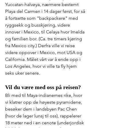
Yuccatan-halvøya, nærmere bestemt 
Playa del Carmen i 14 dager først, for så 
å fortsette som "backpackere" med 
ryggsekk og busskjøring, videre 
innover i Mexico, til Celaya hvor Imelda 
og familien bor. (Ca. tre timers kjøring 
fra Mexico city.) Derfra ville vi reise 
videre oppover i Mexico, mot USA og 
California. Målet vårt var å ende opp i 
Los Angeles, hvor vi ville ta fly hjem 
seks uker senere.
Vil du være med oss på reisen?
Bli med til Maya-indianernes rike, hvor 
vi klatrer opp de høyeste pyramidene, 
besøker dem i landsbyen Pac Chen 
(hvor de lager lunsj til oss), rappelerer 
18 meter ned i en cenote (underjordisk 