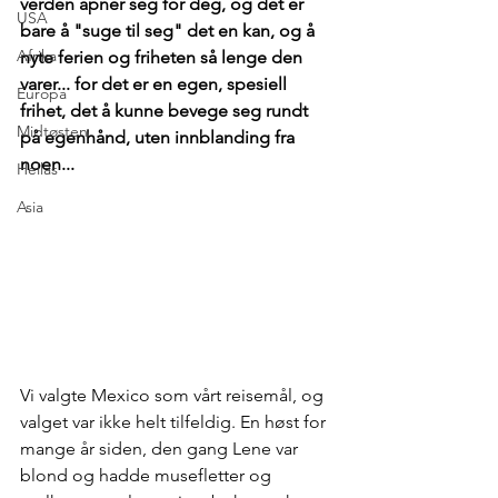
verden åpner seg for deg, og det er 
USA
bare å "suge til seg" det en kan, og å 
Afrika
nyte ferien og friheten så lenge den 
varer... for det er en egen, spesiell 
Europa
frihet, det å kunne bevege seg rundt 
Midtøsten
på egenhånd, uten innblanding fra 
noen...
Hellas
Asia
Vi valgte Mexico som vårt reisemål, og 
valget var ikke helt tilfeldig. En høst for 
mange år siden, den gang Lene var 
blond og hadde musefletter og 