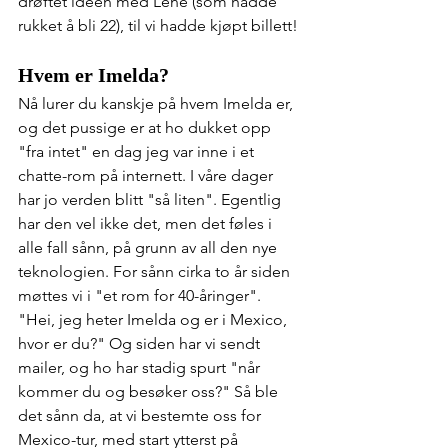
drøftet idéen med Lene (som hadde 
rukket å bli 22), til vi hadde kjøpt billett! 
Hvem er Imelda?
Nå lurer du kanskje på hvem Imelda er, 
og det pussige er at ho dukket opp 
"fra intet" en dag jeg var inne i et 
chatte-rom på internett. I våre dager 
har jo verden blitt "så liten". Egentlig 
har den vel ikke det, men det føles i 
alle fall sånn, på grunn av all den nye 
teknologien. For sånn cirka to år siden 
møttes vi i "et rom for 40-åringer". 
"Hei, jeg heter Imelda og er i Mexico, 
hvor er du?" Og siden har vi sendt 
mailer, og ho har stadig spurt "når 
kommer du og besøker oss?" Så ble 
det sånn da, at vi bestemte oss for 
Mexico-tur, med start ytterst på 