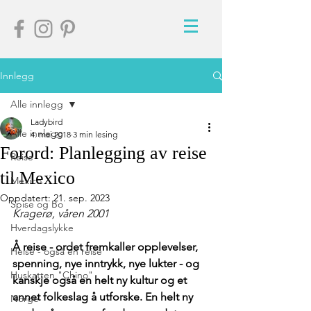
Innlegg
Alle innlegg
Ladybird
Alle innlegg
4. mai 2018
3 min lesing
Forord: Planlegging av reise
Reise
til Mexico
Mexico
Oppdatert:
21. sep. 2023
Spise og Bo
Kragerø, våren 2001
Hverdagslykke
Å reise - ordet fremkaller opplevelser, 
Helse - også en reise
spenning, nye inntrykk, nye lukter - og 
Huskatten "Chino"
kanskje også en helt ny kultur og et 
annet folkeslag å utforske. En helt ny 
Norge