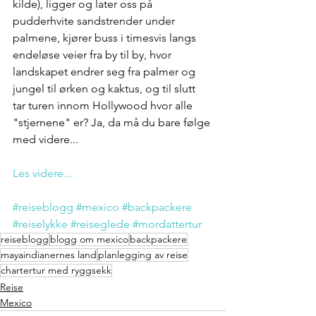
kilde), ligger og later oss på 
pudderhvite sandstrender under 
palmene, kjører buss i timesvis langs 
endeløse veier fra by til by, hvor 
landskapet endrer seg fra palmer og 
jungel til ørken og kaktus, og til slutt 
tar turen innom Hollywood hvor alle 
"stjernene" er? Ja, da må du bare følge 
med videre...
Les videre...
#reiseblogg
#mexico
#backpackere
#reiselykke
#reiseglede
#mordattertur
reiseblogg
blogg om mexico
backpackere
mayaindianernes land
planlegging av reise
chartertur med ryggsekk
Reise
Mexico