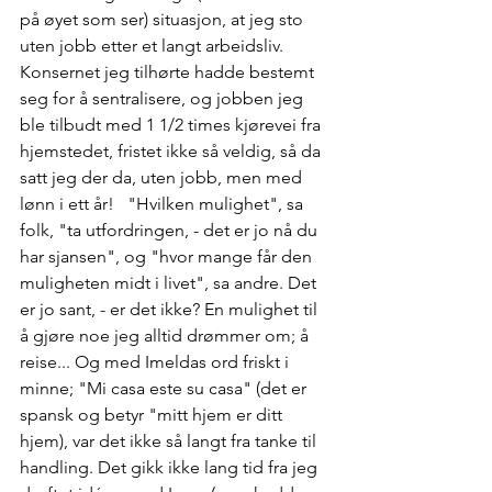
på øyet som ser) situasjon, at jeg sto 
uten jobb etter et langt arbeidsliv. 
Konsernet jeg tilhørte hadde bestemt 
seg for å sentralisere, og jobben jeg 
ble tilbudt med 1 1/2 times kjørevei fra 
hjemstedet, fristet ikke så veldig, så da 
satt jeg der da, uten jobb, men med 
lønn i ett år!   "Hvilken mulighet", sa 
folk, "ta utfordringen, - det er jo nå du 
har sjansen", og "hvor mange får den 
muligheten midt i livet", sa andre. Det 
er jo sant, - er det ikke? En mulighet til 
å gjøre noe jeg alltid drømmer om; å 
reise... Og med Imeldas ord friskt i 
minne; "Mi casa este su casa" (det er 
spansk og betyr "mitt hjem er ditt 
hjem), var det ikke så langt fra tanke til 
handling. Det gikk ikke lang tid fra jeg 