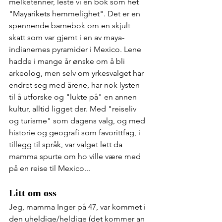
melketenner, leste vi en bok som het 
"Mayarikets hemmelighet". Det er en 
spennende barnebok om en skjult 
skatt som var gjemt i en av maya-
indianernes pyramider i Mexico. Lene 
hadde i mange år ønske om å bli 
arkeolog, men selv om yrkesvalget har 
endret seg med årene, har nok lysten 
til å utforske og "lukte på" en annen 
kultur, alltid ligget der. Med "reiseliv 
og turisme" som dagens valg, og med 
historie og geografi som favorittfag, i 
tillegg til språk, var valget lett da 
mamma spurte om ho ville være med 
på en reise til Mexico...
Litt om oss
Jeg, mamma Inger på 47, var kommet i 
den uheldige/heldige (det kommer an 