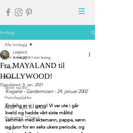
Innlegg
Alle innlegg
Ladybird
Alle innlegg
4. mai 2018
1 min lesing
Fra MAYALAND til
Reise
HOLLYWOOD!
Mexico
Oppdatert:
5. jan. 2021
Spise og Bo
Kragerø - Gardermoen - 24. januar 2002
Hverdagslykke
Endelig er vi i gang! Vi var ute i går 
Helse - også en reise
kveld og hadde vårt siste måltid 
Huskatten "Chino"
sammen med ektemann, pappa, sønn 
og bror for en seks ukers periode, og 
Norge