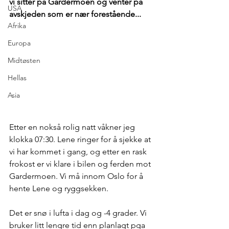
vi sitter på Gardermoen og venter på 
USA
avskjeden som er nær forestående... 
Afrika
Europa
Midtøsten
Hellas
Asia
Etter en nokså rolig natt våkner jeg 
klokka 07:30. Lene ringer for å sjekke at 
vi har kommet i gang, og etter en rask 
frokost er vi klare i bilen og ferden mot 
Gardermoen. Vi må innom Oslo for å 
hente Lene og ryggsekken.
Det er snø i lufta i dag og -4 grader. Vi 
bruker litt lengre tid enn planlagt pga 