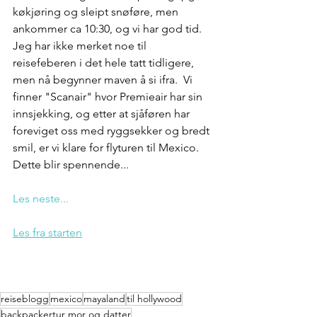
køkjøring og sleipt snøføre, men 
ankommer ca 10:30, og vi har god tid. 
Jeg har ikke merket noe til 
reisefeberen i det hele tatt tidligere, 
men nå begynner maven å si ifra.  Vi 
finner "Scanair" hvor Premieair har sin 
innsjekking, og etter at sjåføren har 
foreviget oss med ryggsekker og bredt 
smil, er vi klare for flyturen til Mexico. 
Dette blir spennende...
Les neste...
Les fra starten
reiseblogg
mexico
mayaland
til hollywood
backpackertur mor og datter