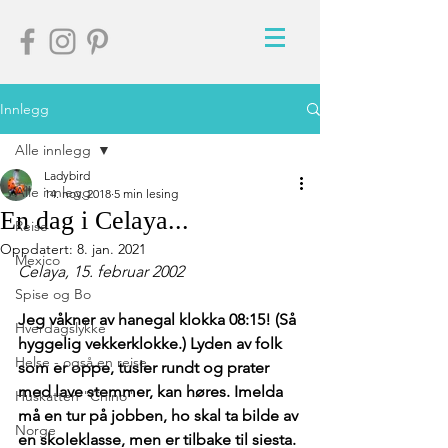
Innlegg
Alle innlegg
Ladybird
Alle innlegg
14. nov. 2018
5 min lesing
En dag i Celaya...
Reise
Oppdatert:
8. jan. 2021
Mexico
Celaya, 15. februar 2002
Spise og Bo
Jeg våkner av hanegal klokka 08:15! (Så 
Hverdagslykke
hyggelig vekkerklokke.) Lyden av folk 
Helse - også en reise
som er oppe, tusler rundt og prater 
med lave stemmer, kan høres. Imelda 
Huskatten "Chino"
må en tur på jobben, ho skal ta bilde av 
Norge
en skoleklasse, men er tilbake til siesta. 