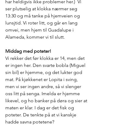
har heldigvis ikke problemer her.)  Vi 
ser plutselig at klokka nærmer seg 
13:30 og må tanke på hjemveien og 
lunsjtid. Vi roter litt, og går en lang 
omvei, men hjem til Guadalupe i 
Alameda, kommer vi til slutt. 
Middag med poteter!
Vi rekker det før klokka er 14, men det 
er ingen her. Den svarte bobla (Miguel 
sin bil) er hjemme, og det lukter god 
mat. På kjøkkenet er Lopita i sving, 
men vi ser ingen andre, så vi slenger 
oss litt på senga. Imelda er hjemme 
likevel, og ho banker på døra og sier at 
maten er klar. I dag er det fisk og 
poteter. De tenkte på at vi kanskje 
hadde savna potetene?