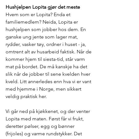
Hushjelpen Lopita gjør det meste
Hvem som er Lopita? Enda et 
familiemedlem? Neida, Lopita er 
hushjelpen som jobber hos dem. En 
ganske ung jente som lager mat, 
rydder, vasker tøy, ordner i huset - ja, 
omtrent alt av husarbeid faktisk. Når de 
kommer hjem til siesta-tid, står varm 
mat på bordet. De må kanskje ha det 
slik når de jobber til sene kvelden hver 
kveld. Litt annerledes enn hva vi er vant 
med hjemme i Norge, men sikkert 
veldig praktisk her. 
Vi går ned på kjøkkenet, og der venter 
Lopita med maten. Først får vi frukt, 
deretter pølser, egg og bønner 
(frijoles) og varme rundstykker. Det 