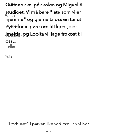
Guttene skal på skolen og Miguel til 
USA
studioet. Vi må bare "late som vi er 
Afrika
hjemme" og gjerne ta oss en tur ut i 
Europa
byen for å gjøre oss litt kjent, sier 
Imelda, og Lopita vil lage frokost til 
Midtøsten
oss...
Hellas
Asia
"Lysthuset" i parken like ved familien vi bor 
hos.