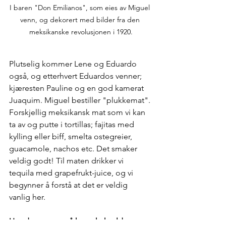
I baren "Don Emilianos", som eies av Miguel 
venn, og dekorert med bilder fra den 
meksikanske revolusjonen i 1920.
Plutselig kommer Lene og Eduardo 
også, og etterhvert Eduardos venner; 
kjæresten Pauline og en god kamerat 
Juaquim. Miguel bestiller "plukkemat". 
Forskjellig meksikansk mat som vi kan 
ta av og putte i tortillas; fajitas med 
kylling eller biff, smelta ostegreier, 
guacamole, nachos etc. Det smaker 
veldig godt! Til maten drikker vi  
tequila med grapefrukt-juice, og vi 
begynner å forstå at det er veldig 
vanlig her. 
Ungdommene på kareokekveld