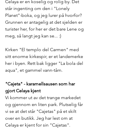
Celaya er en koselig og rolig by. Det 
står ingenting om den i "Lonely 
Planet"-boka, og jeg lurer på hvorfor? 
Grunnen er antagelig at det sjelden er 
turister her, for her er det bare Lene og 
meg, så langt jeg kan se... :)
Kirken "El templo del Carmen" med 
sitt enorme kirkespir, er et landemerke 
her i byen. Rett bak ligger "La bola del 
aqua", et gammel vann-tårn.
"Cajeta" - karamellsausen som har 
gjort Celaya kjent
Vi kommer ut av det trange markedet 
og gjennom en liten park. Plutselig får 
vi se at det står "Cajetas" på et skilt 
over en butikk. Jeg har lest om at 
Celaya er kjent for sin "Cajetas". 