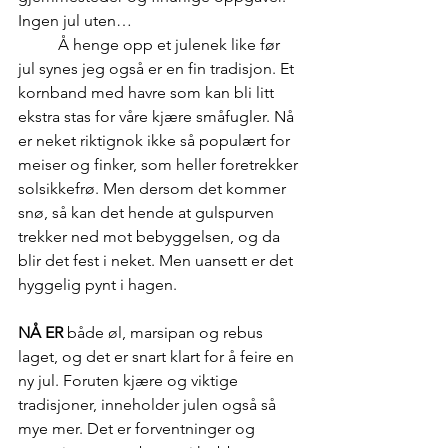
Ingen jul uten…
	Å henge opp et julenek like før 
jul synes jeg også er en fin tradisjon. Et 
kornband med havre som kan bli litt 
ekstra stas for våre kjære småfugler. Nå 
er neket riktignok ikke så populært for 
meiser og finker, som heller foretrekker 
solsikkefrø. Men dersom det kommer 
snø, så kan det hende at gulspurven 
trekker ned mot bebyggelsen, og da 
blir det fest i neket. Men uansett er det 
hyggelig pynt i hagen.
NÅ ER
 både øl, marsipan og rebus 
laget, og det er snart klart for å feire en 
ny jul. Foruten kjære og viktige 
tradisjoner, inneholder julen også så 
mye mer. Det er forventninger og 