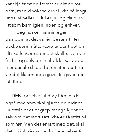
kanskje først og fremst er viktige for 
barn, men vi voksne er vel ikke så langt 
unna, vi heller… Jul er jul, og da blir vi 
litt som barn igjen, noen og enhver.
	Jeg husker fra min egen 
barndom at det var én bestemt liten 
pakke som måtte være under treet om 
alt skulle være som det skulle. Den var 
fra far, og selv om innholdet var av det 
mer banale slaget for en liten gutt, så 
var det liksom den gjeveste gaven på 
julaften.
I TIDEN 
før selve julehøytiden er det 
også mye som skal gjøres og ordnes. 
Julestria er et begrep mange kjenner, 
selv om det stort sett ikke er så stritt nå 
som før. Men det er rart med det, skal 
det bli jul, så må det forberedelser til.