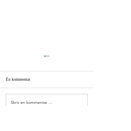
Én kommentar
Ekteskap og ambisjoner...
Billedskjønne Jot
Skriv en kommentar …
Nyeste