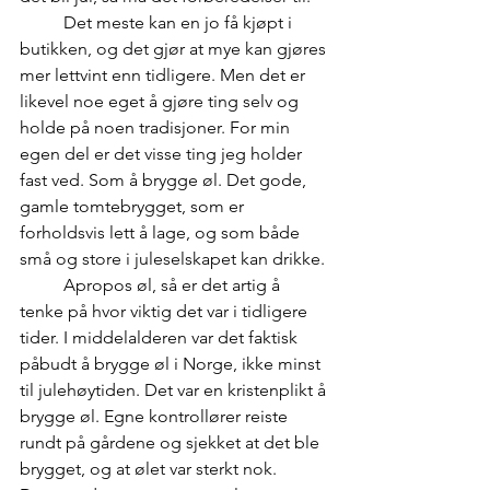
	Det meste kan en jo få kjøpt i 
butikken, og det gjør at mye kan gjøres 
mer lettvint enn tidligere. Men det er 
likevel noe eget å gjøre ting selv og 
holde på noen tradisjoner. For min 
egen del er det visse ting jeg holder 
fast ved. Som å brygge øl. Det gode, 
gamle tomtebrygget, som er 
forholdsvis lett å lage, og som både 
små og store i juleselskapet kan drikke.
	Apropos øl, så er det artig å 
tenke på hvor viktig det var i tidligere 
tider. I middelalderen var det faktisk 
påbudt å brygge øl i Norge, ikke minst 
til julehøytiden. Det var en kristenplikt å 
brygge øl. Egne kontrollører reiste 
rundt på gårdene og sjekket at det ble 
brygget, og at ølet var sterkt nok. 