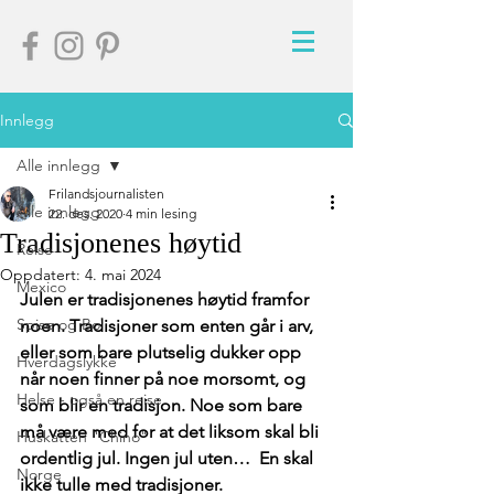
Innlegg
Alle innlegg
Frilandsjournalisten
Alle innlegg
22. des. 2020
4 min lesing
Tradisjonenes høytid
Reise
Oppdatert:
4. mai 2024
Mexico
Julen er tradisjonenes høytid framfor 
Spise og Bo
noen. Tradisjoner som enten går i arv, 
eller som bare plutselig dukker opp 
Hverdagslykke
når noen finner på noe morsomt, og 
Helse - også en reise
som blir en tradisjon. Noe som bare 
må være med for at det liksom skal bli 
Huskatten "Chino"
ordentlig jul. Ingen jul uten…  En skal 
Norge
ikke tulle med tradisjoner.