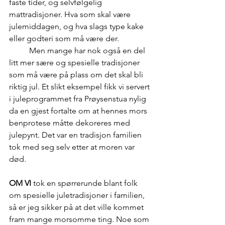
faste tider, og selvfølgelig 
mattradisjoner. Hva som skal være 
julemiddagen, og hva slags type kake 
eller godteri som må være der.
	Men mange har nok også en del 
litt mer sære og spesielle tradisjoner 
som må være på plass om det skal bli 
riktig jul. Et slikt eksempel fikk vi servert 
i juleprogrammet fra Prøysenstua nylig 
da en gjest fortalte om at hennes mors 
benprotese måtte dekoreres med 
julepynt. Det var en tradisjon familien 
tok med seg selv etter at moren var 
død.
OM VI
 tok en spørrerunde blant folk 
om spesielle juletradisjoner i familien, 
så er jeg sikker på at det ville kommet 
fram mange morsomme ting. Noe som 