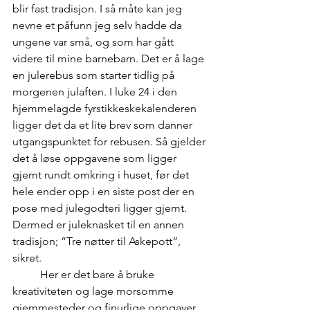
blir fast tradisjon. I så måte kan jeg 
nevne et påfunn jeg selv hadde da 
ungene var små, og som har gått 
videre til mine barnebarn. Det er å lage 
en julerebus som starter tidlig på 
morgenen julaften. I luke 24 i den 
hjemmelagde fyrstikkeskekalenderen 
ligger det da et lite brev som danner 
utgangspunktet for rebusen. Så gjelder 
det å løse oppgavene som ligger 
gjemt rundt omkring i huset, før det 
hele ender opp i en siste post der en 
pose med julegodteri ligger gjemt. 
Dermed er juleknasket til en annen 
tradisjon; ”Tre nøtter til Askepott”, 
sikret.
	Her er det bare å bruke 
kreativiteten og lage morsomme 
gjemmesteder og finurlige oppgaver. 