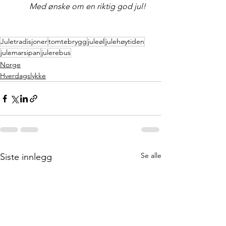
Med ønske om en riktig god jul!
Juletradisjoner
tomtebrygg
juleøl
julehøytiden
julemarsipan
julerebus
Norge
Hverdagslykke
Se alle
Siste innlegg