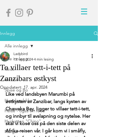
Innlegg
Alle innlegg
Ladybird
Alle innlegg
13. apr. 2024
4 min lesing
To villaer tett-i-tett på
Reise
Zanzibars østkyst
Mexico
Oppdatert:
17. apr. 2024
Spise og Bo
Like ved landsbyen Marumbi på 
Hverdagslykke
østkysten av Zanzibar, langs kysten av 
Chawaka Bay, ligger to villaer tett-i-tett, 
Helse - også en reise
og innbyr til avslapning og nytelse. Her 
Huskatten "Chino"
skal vi kose oss på den siste delen av 
Afrika-reisen vår. I går kom vi i småfly, 
Norge