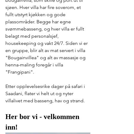
bougainvilla, som skille og port ut til 
sjøen. Hver villa har fire soverom, et 
fullt utstyrt kjøkken og gode 
plassområder. Begge har egne 
svømmebasseng, og hver villa er fullt 
belagt med personalsjef, 
housekeeping og vakt 24/7. Siden vi er 
en gruppe, blir alt av mat servert i villa 
"Bougainvillea" og alt av massasje og 
henna-maling foregår i villa 
"Frangipani".
Etter opplevelsesrike dager på safari i 
Saadani, flater vi helt ut og nyter 
villalivet med basseng, hav og strand.
Her bor vi - velkommen 
inn!