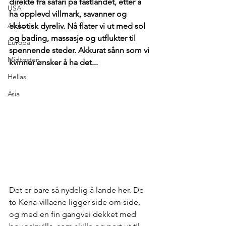
direkte fra safari på fastlandet, etter å 
USA
ha opplevd villmark, savanner og 
Afrika
eksotisk dyreliv. Nå flater vi ut med sol 
og bading, massasje og utflukter til 
Europa
spennende steder. Akkurat sånn som vi 
Midtøsten
kvinner ønsker å ha det...
Hellas
Asia
Det er bare så nydelig å lande her. De 
to Kena-villaene ligger side om side, 
og med en fin gangvei dekket med 