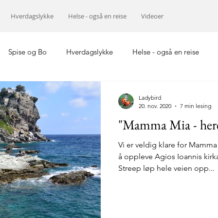
Hverdagslykke
Helse - også en reise
Videoer
Spise og Bo
Hverdagslykke
Helse - også en reise
Europa
Midtøsten
Hellas
Asia
Ladybird
20. nov. 2020
7 min lesing
"Mamma Mia - here 
Vi er veldig klare for Mamma
å oppleve Agios Ioannis kirk
Streep løp hele veien opp...