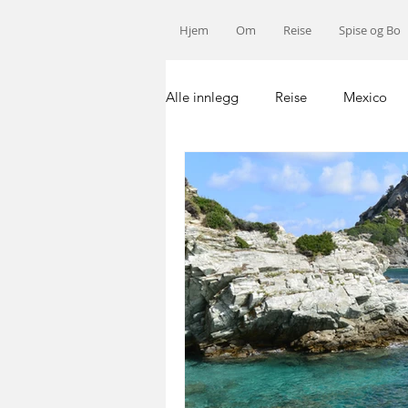
Hjem
Om
Reise
Spise og Bo
Alle innlegg
Reise
Mexico
Norge
USA
Afrika