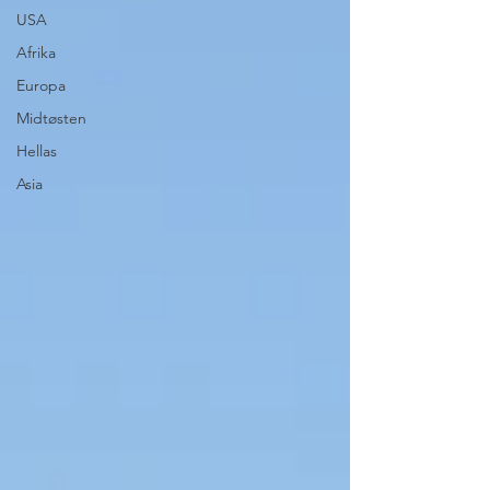
USA
Afrika
Europa
Midtøsten
Hellas
Asia