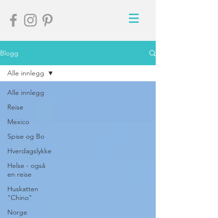
Blogg
Alle innlegg
Alle innlegg
Reise
Mexico
Spise og Bo
Hverdagslykke
Helse - også
en reise
Huskatten
"Chino"
Norge