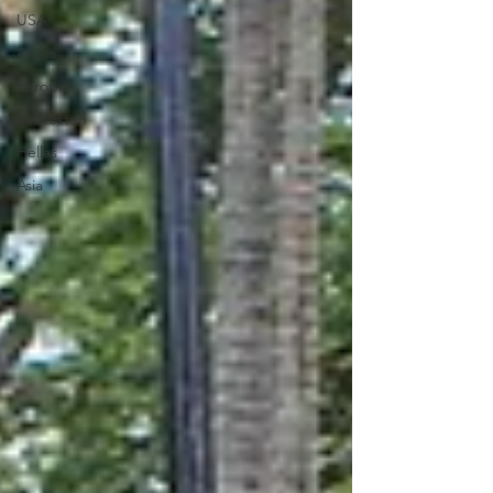
USA
Afrika
Europa
Midtøsten
Hellas
Asia