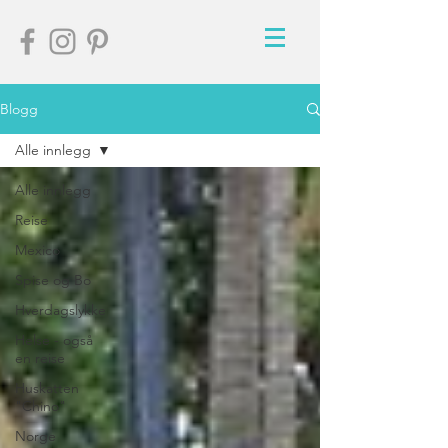
Blogg
Alle innlegg
Alle innlegg
Reise
Mexico
Spise og Bo
Hverdagslykke
Helse - også
en reise
Huskatten
"Chino"
Norge