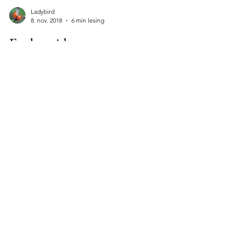
Ladybird
8. nov. 2018
6 min lesing
Ferden videre mot
"hengekøyas hovedstad"
Playa del Carmen – Merida – 08. Februar 2002
Vi våkner til øsregn – det formelig bøtter
ned, så da gjør det ikke så mye at vi skal...
Facebook
Instagram