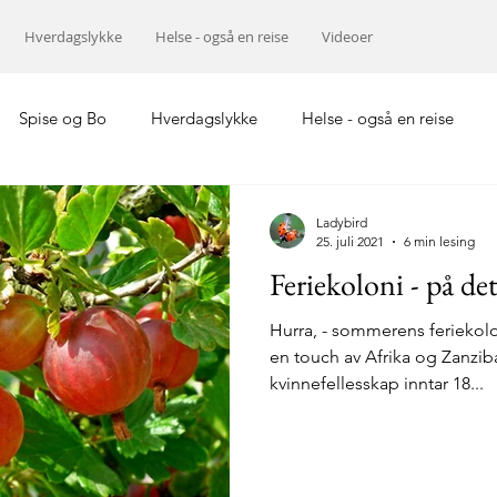
Hverdagslykke
Helse - også en reise
Videoer
Spise og Bo
Hverdagslykke
Helse - også en reise
Europa
Midtøsten
Hellas
Asia
Ladybird
25. juli 2021
6 min lesing
Feriekoloni - på det
Hurra, - sommerens feriekolo
en touch av Afrika og Zanzib
kvinnefellesskap inntar 18...