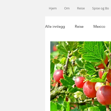
Hjem
Om
Reise
Spise og Bo
Alle innlegg
Reise
Mexico
Norge
USA
Afrika