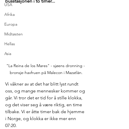
busstasjonen i to timer...
USA
Afrika
Europa
Midtøsten
Hellas
Asia
"La Reina de los Mares" - sjøens dronning - 
bronsje-havfruen på Malecon i Mazatlàn.
Vi våkner av at det har blitt lyst rundt 
oss, og mange mennesker kommer og 
går. Vi tror det er tid for å stille klokka, 
og det viser seg å være riktig, en time 
tilbake. Vi er åtte timer bak de hjemme 
i Norge, og klokka er ikke mer enn 
07:20.