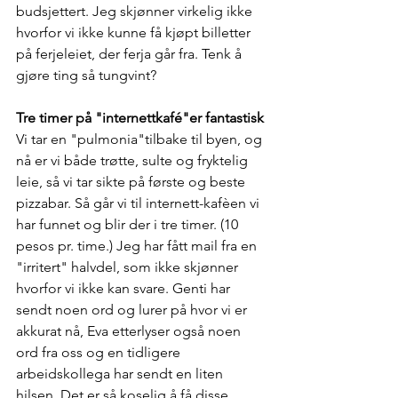
budsjettert. Jeg skjønner virkelig ikke 
hvorfor vi ikke kunne få kjøpt billetter 
på ferjeleiet, der ferja går fra. Tenk å 
gjøre ting så tungvint?
Tre timer på "internettkafé"er fantastisk
Vi tar en "pulmonia"tilbake til byen, og 
nå er vi både trøtte, sulte og fryktelig 
leie, så vi tar sikte på første og beste 
pizzabar. Så går vi til internett-kafèen vi 
har funnet og blir der i tre timer. (10 
pesos pr. time.) Jeg har fått mail fra en 
"irritert" halvdel, som ikke skjønner 
hvorfor vi ikke kan svare. Genti har 
sendt noen ord og lurer på hvor vi er 
akkurat nå, Eva etterlyser også noen 
ord fra oss og en tidligere 
arbeidskollega har sendt en liten 
hilsen. Det er så koselig å få disse 