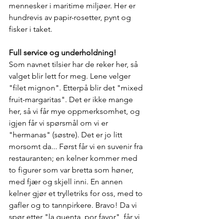
mennesker i maritime miljøer. Her er 
hundrevis av papir-rosetter, pynt og 
fisker i taket.
Full service og underholdning!
Som navnet tilsier har de reker her, så 
valget blir lett for meg. Lene velger 
"filet mignon". Etterpå blir det "mixed 
fruit-margaritas". Det er ikke mange 
her, så vi får mye oppmerksomhet, og 
igjen får vi spørsmål om vi er 
"hermanas" (søstre). Det er jo litt 
morsomt da... Først får vi en suvenir fra 
restauranten; en kelner kommer med 
to figurer som var bretta som høner, 
med fjær og skjell inni. En annen 
kelner gjør et trylletriks for oss, med to 
gafler og to tannpirkere. Bravo! Da vi 
spør etter "la quenta, por favor", får vi 