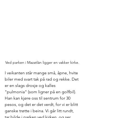
Ved parken i Mazatlàn ligger en vakker kirke.
I veikanten står mange små, åpne, hvite 
biler med svart tak på rad og rekke. Det 
er en slags drosje og kalles 
"pulmonia" (som ligner på en golfbil). 
Han kan kjøre oss til sentrum for 30 
pesos, og det er det verdt, for vi er blitt 
ganske trøtte i beina. Vi går litt rundt, 
tar bilde i parken ved kirken, og ser 