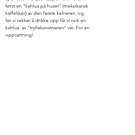
først en "kahlua på huset" (meksikansk 
kaffelikør) av den første kelneren, og 
før vi rekker å drikke opp får vi nok en 
kahlua  av "tryllekunstneren" vår. For en 
oppvartning!
Les neste...
Les fra starten
reiseblogg
blogg om mexico
backpackerliv
baja california
la reina de los mares
malecon i mazatlan
Hotel la siesta
olas atlas boulevard
sematur
el shrimps bucket
Reise