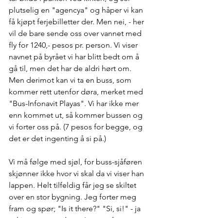
plutselig en "agencya" og håper vi kan 
få kjøpt ferjebilletter der. Men nei, - her 
vil de bare sende oss over vannet med 
fly for 1240,- pesos pr. person. Vi viser 
navnet på byrået vi har blitt bedt om å 
gå til, men det har de aldri hørt om. 
Men derimot kan vi ta en buss, som 
kommer rett utenfor døra, merket med 
"Bus-Infonavit Playas". Vi har ikke mer 
enn kommet ut, så kommer bussen og 
vi forter oss på. (7 pesos for begge, og 
det er det ingenting å si på.) 
Vi må følge med sjøl, for buss-sjåføren 
skjønner ikke hvor vi skal da vi viser han 
lappen. Helt tilfeldig får jeg se skiltet 
over en stor bygning. Jeg forter meg 
fram og spør; "Is it there?" "Si, si!" - ja 