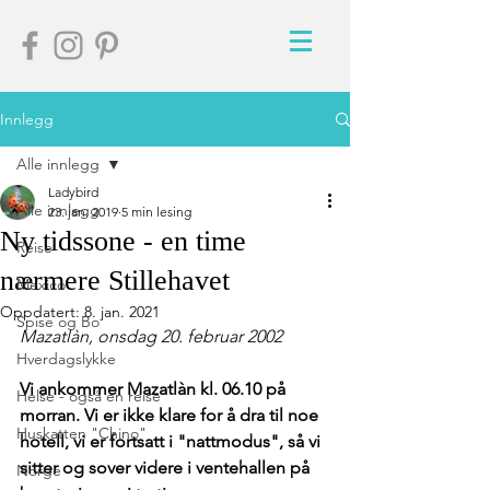
Innlegg
Alle innlegg
Ladybird
Alle innlegg
23. jan. 2019
5 min lesing
Ny tidssone - en time
Reise
nærmere Stillehavet
Mexico
Oppdatert:
8. jan. 2021
Spise og Bo
Mazatlàn, onsdag 20. februar 2002
Hverdagslykke
Vi ankommer Mazatlàn kl. 06.10 på 
Helse - også en reise
morran. Vi er ikke klare for å dra til noe 
Huskatten "Chino"
hotell, vi er fortsatt i "nattmodus", så vi 
sitter og sover videre i ventehallen på 
Norge