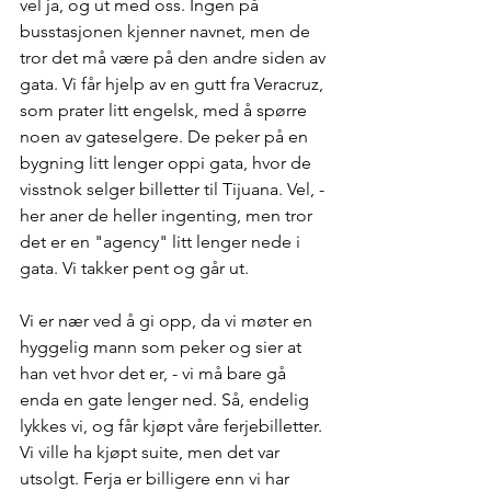
vel ja, og ut med oss. Ingen på 
busstasjonen kjenner navnet, men de 
tror det må være på den andre siden av 
gata. Vi får hjelp av en gutt fra Veracruz, 
som prater litt engelsk, med å spørre 
noen av gateselgere. De peker på en 
bygning litt lenger oppi gata, hvor de 
visstnok selger billetter til Tijuana. Vel, - 
her aner de heller ingenting, men tror 
det er en "agency" litt lenger nede i 
gata. Vi takker pent og går ut. 
Vi er nær ved å gi opp, da vi møter en 
hyggelig mann som peker og sier at 
han vet hvor det er, - vi må bare gå 
enda en gate lenger ned. Så, endelig 
lykkes vi, og får kjøpt våre ferjebilletter. 
Vi ville ha kjøpt suite, men det var 
utsolgt. Ferja er billigere enn vi har 