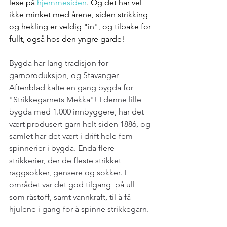
lese på 
hjemmesiden
. Og det har vel 
ikke minket med årene, siden strikking 
og hekling er veldig "in", og tilbake for 
fullt, også hos den yngre garde!
Bygda har lang tradisjon for 
garnproduksjon, og Stavanger 
Aftenblad kalte en gang bygda for 
"Strikkegarnets Mekka"! I denne lille 
bygda med 1.000 innbyggere, har det 
vært produsert garn helt siden 1886, og 
samlet har det vært i drift hele fem 
spinnerier i bygda. Enda flere  
strikkerier, der de fleste strikket 
raggsokker, gensere og sokker. I 
området var det god tilgang  på ull 
som råstoff, samt vannkraft, til å få 
hjulene i gang for å spinne strikkegarn.