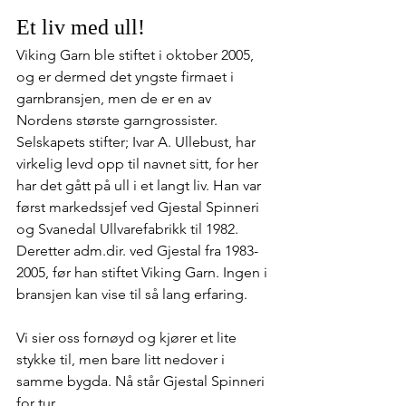
Et liv med ull!
Viking Garn ble stiftet i oktober 2005, 
og er dermed det yngste firmaet i 
garnbransjen, men de er en av 
Nordens største garngrossister. 
Selskapets stifter; Ivar A. Ullebust, har 
virkelig levd opp til navnet sitt, for her 
har det gått på ull i et langt liv. Han var 
først markedssjef ved Gjestal Spinneri 
og Svanedal Ullvarefabrikk til 1982. 
Deretter adm.dir. ved Gjestal fra 1983-
2005, før han stiftet Viking Garn. Ingen i 
bransjen kan vise til så lang erfaring.
Vi sier oss fornøyd og kjører et lite 
stykke til, men bare litt nedover i 
samme bygda. Nå står Gjestal Spinneri 
for tur...