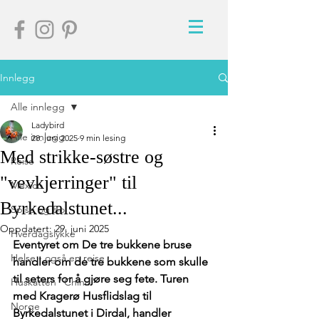
Innlegg
Alle innlegg
Ladybird
Alle innlegg
28. juni 2025
9 min lesing
Med strikke-søstre og
Reise
"vevkjerringer" til
Mexico
Byrkedalstunet...
Spise og Bo
Oppdatert:
29. juni 2025
Hverdagslykke
Eventyret om De tre bukkene bruse 
Helse - også en reise
handler om de tre bukkene som skulle 
til seters for å gjøre seg fete. Turen 
Huskatten "Chino"
med Kragerø Husflidslag til 
Norge
Byrkedalstunet i Dirdal, handler 