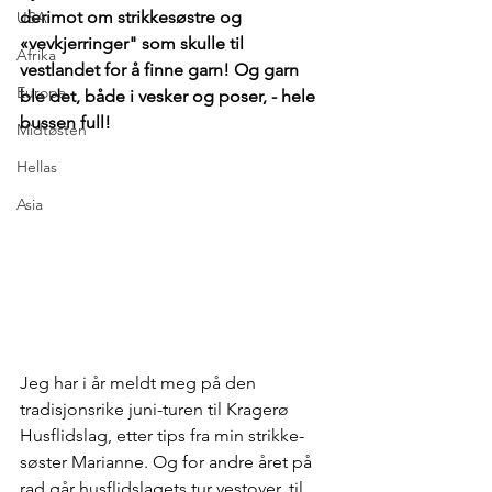
derimot om strikkesøstre og 
USA
«vevkjerringer" som skulle til 
Afrika
vestlandet for å finne garn! Og garn 
Europa
ble det, både i vesker og poser, - hele 
bussen full!
Midtøsten
Hellas
Asia
Jeg har i år meldt meg på den 
tradisjonsrike juni-turen til Kragerø 
Husflidslag, etter tips fra min strikke-
søster Marianne. Og for andre året på 
rad går husflidslagets tur vestover, til 