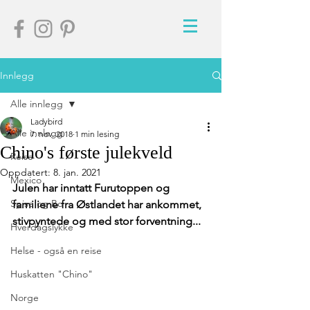
Innlegg
Alle innlegg
Ladybird
Alle innlegg
7. nov. 2018
1 min lesing
Chino's første julekveld
Reise
Oppdatert:
8. jan. 2021
Mexico
Julen har inntatt Furutoppen og 
Spise og Bo
familiene fra Østlandet har ankommet, 
stivpyntede og med stor forventning...
Hverdagslykke
Helse - også en reise
Huskatten "Chino"
Norge