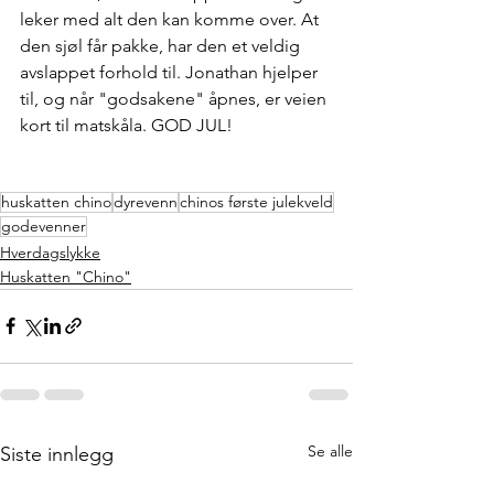
leker med alt den kan komme over. At 
den sjøl får pakke, har den et veldig 
avslappet forhold til. Jonathan hjelper 
til, og når "godsakene" åpnes, er veien 
kort til matskåla. GOD JUL!
huskatten chino
dyrevenn
chinos første julekveld
godevenner
Hverdagslykke
Huskatten "Chino"
Se alle
Siste innlegg