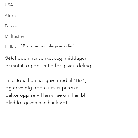
USA
Afrika
Europa
Midtøsten
"Biz, - her er julegaven din"...
Hellas
Asia
Julefreden har senket seg, middagen 
er inntatt og det er tid for gaveutdeling.
Lille Jonathan har gave med til "Biz", 
og er veldig opptatt av at pus skal 
pakke opp selv. Han vil se om han blir 
glad for gaven han har kjøpt.